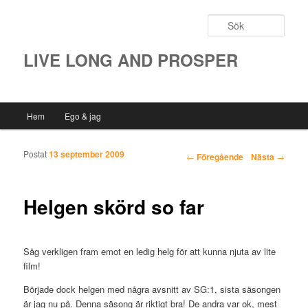
Sök
LIVE LONG AND PROSPER
Huvudmeny
Hem
Ego & jag
Hoppa till huvudinnehåll
Hoppa till sekundärt innehåll
Postat
13 september 2009
Inläggsnavigering
←
Föregående
Nästa
→
Helgen skörd so far
Såg verkligen fram emot en ledig helg för att kunna njuta av lite
film!
Började dock helgen med några avsnitt av SG:1, sista säsongen
är jag nu på. Denna säsong är riktigt bra! De andra var ok, mest