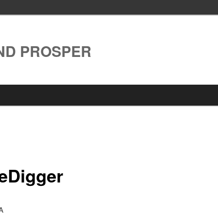
AND PROSPER
l
eDigger
A