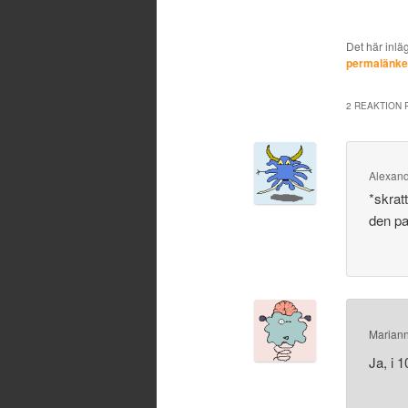
Det här inlä
permalänk
2 REAKTION P
Alexan
*skrat
den p
Marian
Ja, i 