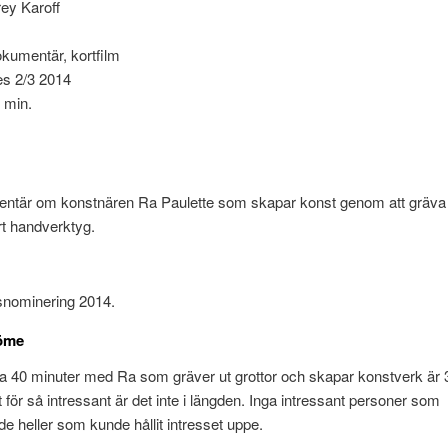
rey Karoff
okumentär, kortfilm
es 2/3 2014
9 min.
ntär om konstnären Ra Paulette som skapar konst genom att gräva u
t handverktyg.
nominering 2014.
öme
inga 40 minuter med Ra som gräver ut grottor och skapar konstverk är 
 för så intressant är det inte i längden. Inga intressant personer som
 heller som kunde hållit intresset uppe.