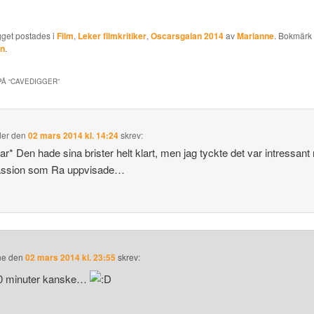
gget postades i
Film
,
Leker filmkritiker
,
Oscarsgalan 2014
av
Marianne
. Bokmärk
en
.
Å “
CAVEDIGGER
”
der
den
02 mars 2014 kl. 14:24
skrev:
tar* Den hade sina brister helt klart, men jag tyckte det var intressan
assion som Ra uppvisade…
ne
den
02 mars 2014 kl. 23:55
skrev:
10 minuter kanske…