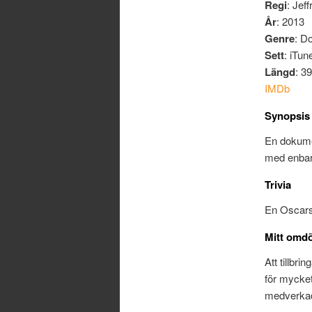
Regi
: Jeff
År
: 2013
Genre
: D
Sett
: iTun
Längd
: 3
IMDb
Synopsis
En dokume
med enbar
Trivia
En Oscars
Mitt omd
Att tillbr
för mycket
medverkade