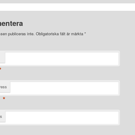
entera
sen publiceras inte.
Obligatoriska fält är märkta
*
*
ress
*
ts