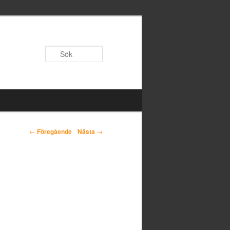
Sök
←
Föregående
Nästa
→