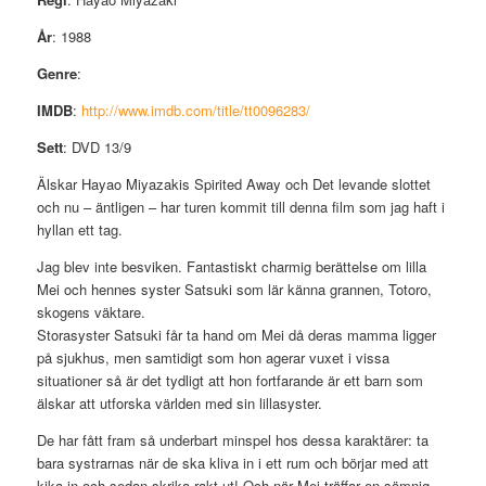
År
: 1988
Genre
:
IMDB
:
http://www.imdb.com/title/tt0096283/
Sett
: DVD 13/9
Älskar Hayao Miyazakis Spirited Away och Det levande slottet
och nu – äntligen – har turen kommit till denna film som jag haft i
hyllan ett tag.
Jag blev inte besviken. Fantastiskt charmig berättelse om lilla
Mei och hennes syster Satsuki som lär känna grannen, Totoro,
skogens väktare.
Storasyster Satsuki får ta hand om Mei då deras mamma ligger
på sjukhus, men samtidigt som hon agerar vuxet i vissa
situationer så är det tydligt att hon fortfarande är ett barn som
älskar att utforska världen med sin lillasyster.
De har fått fram så underbart minspel hos dessa karaktärer: ta
bara systrarnas när de ska kliva in i ett rum och börjar med att
kika in och sedan skrika rakt ut! Och när Mei träffar en sömnig