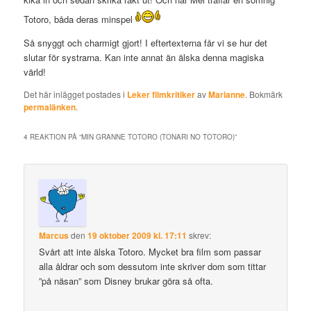
Totoro, båda deras minspel
Så snyggt och charmigt gjort! I eftertexterna får vi se hur det
slutar för systrarna. Kan inte annat än älska denna magiska
värld!
Det här inlägget postades i
Leker filmkritiker
av
Marianne
. Bokmärk
permalänken
.
4 REAKTION PÅ “
MIN GRANNE TOTORO (TONARI NO TOTORO)
”
Marcus
den
19 oktober 2009 kl. 17:11
skrev:
Svårt att inte älska Totoro. Mycket bra film som passar
alla åldrar och som dessutom inte skriver dom som tittar
”på näsan” som Disney brukar göra så ofta.