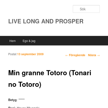
Sök
LIVE LONG AND PROSPER
Huvudmeny
Hem
Ego & jag
Hoppa till huvudinnehåll
Hoppa till sekundärt innehåll
Postat
13 september 2009
Inläggsnavigering
←
Föregående
Nästa
→
Min granne Totoro (Tonari
no Totoro)
Betyg
: *****
Regi
: Hayao Miyazaki