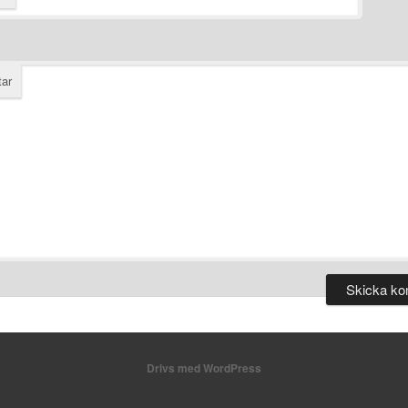
ar
Drivs med WordPress