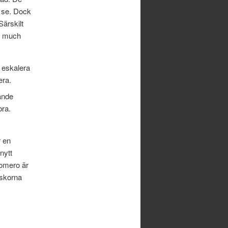
tt se. Dock
ärskilt
oo much
r eskalera
era.
ande
ra.
r en
nytt
Romero är
iskorna