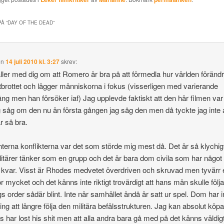
Å “
DAY OF THE DEAD
”
en
14 juli 2010 kl. 3:27
skrev:
ller med dig om att Romero är bra på att förmedla hur världen föränd
utbrottet och lägger människorna i fokus (visserligen med varierande
ng men han försöker iaf) Jag upplevde faktiskt att den här filmen var
g såg om den nu än första gången jag såg den men då tyckte jag inte a
r så bra.
terna konflikterna var det som störde mig mest då. Det är så klychigt
ilitärer tänker som en grupp och det är bara dom civila som har något
t kvar. Visst är Rhodes medvetet överdriven och skruvad men tyvärr e
ör mycket och det känns inte riktigt trovärdigt att hans män skulle följ
gs order sådär blint. Inte när samhället ändå är satt ur spel. Dom har 
ing att längre följa den militära befälsstrukturen. Jag kan absolut köpa
 har lost his shit men att alla andra bara gå med på det känns väldig