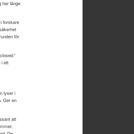
 har länge
m forskare
 säkerhet
runden för
closed.”
i ett
 lyser i
n. Ger en
essant att
tämmer,
rad. De