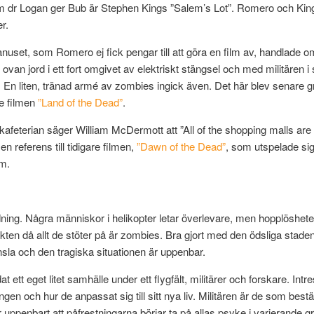
 dr Logan ger Bub är Stephen Kings ”Salem’s Lot”. Romero och King
r.
nuset, som Romero ej fick pengar till att göra en film av, handlade o
ovan jord i ett fort omgivet av elektriskt stängsel och med militären i
. En liten, tränad armé av zombies ingick även. Det här blev senare g
 filmen
”Land of the Dead”
.
 kafeterian säger William McDermott att ”All of the shopping malls are 
en referens till tidigare filmen,
”Dawn of the Dead”
, som utspelade sig 
m.
dning. Några människor i helikopter letar överlevare, men hopplösheten
kten då allt de stöter på är zombies. Bra gjort med den ödsliga stade
nsla och den tragiska situationen är uppenbar.
at ett eget litet samhälle under ett flygfält, militärer och forskare. Intr
ngen och hur de anpassat sig till sitt nya liv. Militären är de som bes
 uppenbart att påfrestningarna börjar ta på allas psyke i varierande g