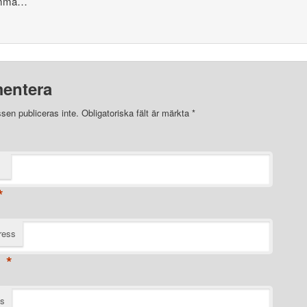
amma…
entera
sen publiceras inte.
Obligatoriska fält är märkta
*
*
ress
*
ts