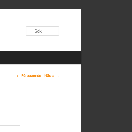
Sök
←
Föregående
Nästa
→