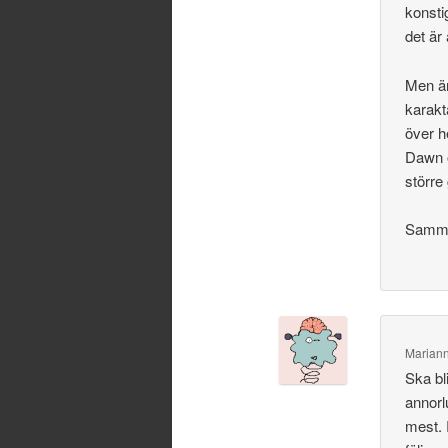
konsti
det är
Men än
karakt
över h
Dawn o
större
Samman
Marian
Ska bl
annorl
mest. 