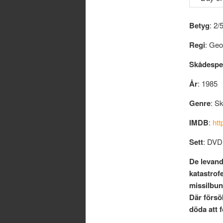
Betyg
: 2/
Regi
: Ge
Skådespe
År
: 1985
Genre
: S
IMDB
:
htt
Sett
: DVD
De levand
katastrof
missilbun
Där försö
döda att f