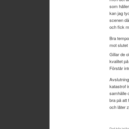
som håller 
kan jag ty
scenen där
och fick m
Bra tempo 
mot slutet
Gillar de 
kvalitet 
Förstår in
Avslutning
katastrof i
samhälle o
bra på att
och låter
Det här inlä