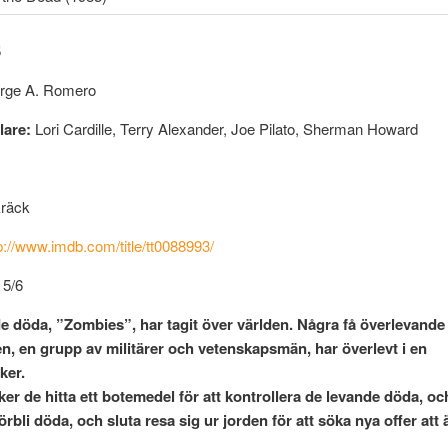
5
orge A. Romero
lare:
Lori Cardille, Terry Alexander, Joe Pilato, Sherman Howard
kräck
p://www.imdb.com/title/tt0088993/
 5/6
e döda, ”Zombies”, har tagit över världen. Några få överlevande
en, en grupp av militärer och vetenskapsmän, har överlevt i en
ker.
ker de hitta ett botemedel för att kontrollera de levande döda, oc
örbli döda, och sluta resa sig ur jorden för att söka nya offer att 