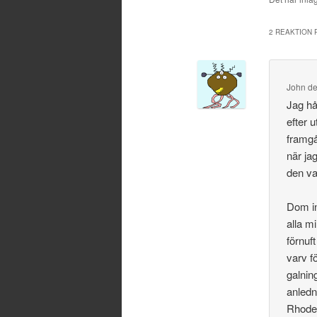
2 REAKTION P
John
d
Jag hå
efter 
framgå
när ja
den va
Dom in
alla m
förnuf
varv f
galnin
anledn
Rhodes