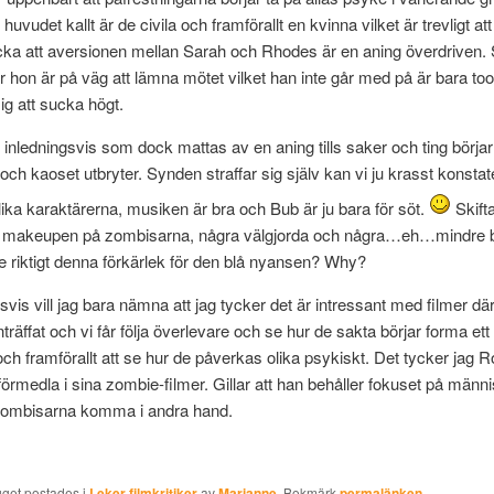
huvudet kallt är de civila och framförallt en kvinna vilket är trevligt a
cka att aversionen mellan Sarah och Rhodes är en aning överdriven. S
 hon är på väg att lämna mötet vilket han inte går med på är bara t
ig att sucka högt.
inledningsvis som dock mattas av en aning tills saker och ting börja
 och kaoset utbryter. Synden straffar sig själv kan vi ju krasst konstat
olika karaktärerna, musiken är bra och Bub är ju bara för söt.
Skift
på makeupen på zombisarna, några välgjorda och några…eh…mindre b
te riktigt denna förkärlek för den blå nyansen? Why?
svis vill jag bara nämna att jag tycker det är intressant med filmer dä
nträffat och vi får följa överlevare och se hur de sakta börjar forma ett 
ch framförallt att se hur de påverkas olika psykiskt. Det tycker jag 
 förmedla i sina zombie-filmer. Gillar att han behåller fokuset på männ
 zombisarna komma i andra hand.
gget postades i
Leker filmkritiker
av
Marianne
. Bokmärk
permalänken
.