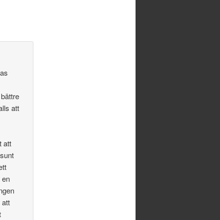
ras
 bättre
lls att
 att
 sunt
tt
a en
ingen
 att
t