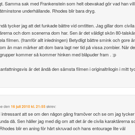
gt. Samma sak med Frankenstein som helt obevakad gör vad han vil
 åtminstone underhållande. Rhodes blir bara dryg.
då tycker jag att det funkade bättre vid omtitten. Jag gillar dom civila
ärerna och dom scenerna dom har. Sen är det väldigt skön 80-talskä
ela filmen. (framför allt inledningen) Betydligt bättre smink och gore än
m än man märker att dom bara lagt ner tid på vissa zombier. När det
 grupper kommer så kommer hinken med blåpuder fram . :p
fattningsvis är det ändå den sämsta filmen i originaltrilogin i mitt ty
ne
den
16 juli 2010 kl. 21:55
skrev:
i intressant att se om den någon gång framöver och se om jag tycker
unda då. Sen håller jag med dig om att det är de civila karaktärerna 
Rhodes blir en aning för hårt skruvad och hans entourage lite väl