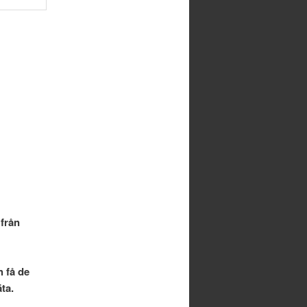
 från
h få de
äta.