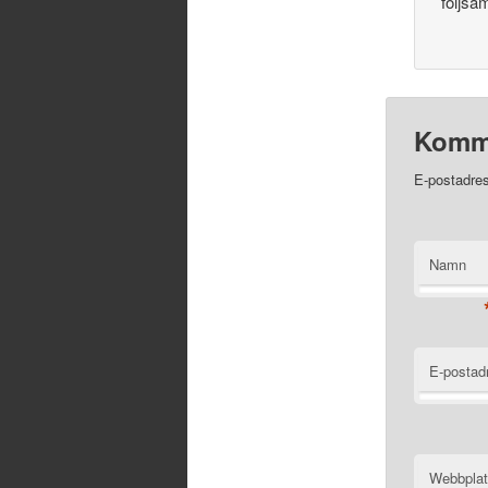
följs
Komm
E-postadres
Namn
E-postad
Webbpla