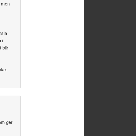
l men
nsla
 i
 blir
cke.
som ger