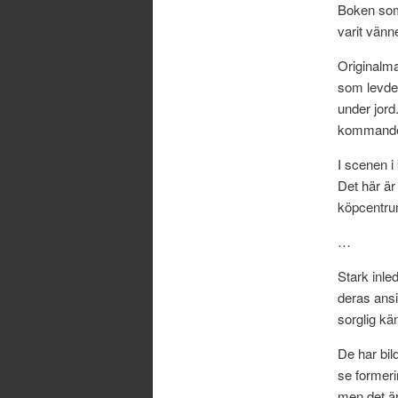
Boken som
varit vänne
Originalma
som levde 
under jord
kommande
I scenen i
Det här är 
köpcentru
…
Stark inle
deras ansi
sorglig kä
De har bild
se formeri
men det är